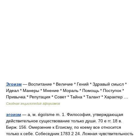
Эгоизм
— Воспитание * Величие * Гений * Здравый смысл *
Идеал * Манеры * Мнение * Мораль * Помощь * Поступок *
Привычка * Репутация * Совет * Тайна * Талант * Характер …
Сводная энциклопедия афоризмов
эгоизм
— а, м. égoïsme m. 1. Философия, утверждающая
действительное существование только души. 70 е гг. 18 в.
Бирж. 156. Омерзение к Егоисму, по коему все относится
только к себе. Собеседник 1783 2 24. Ложная чувствительность