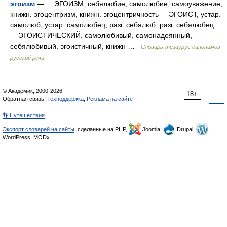
эгоизм
— ЭГОИЗМ, себялюбие, самолюбие, самоуважение,
книжн. эгоцентризм, книжн. эгоцентричность ЭГОИСТ, устар.
самолюб, устар. самолюбец, разг. себялюб, разг. себялюбец
ЭГОИСТИЧЕСКИЙ, самолюбивый, самонадеянный,
себялюбивый, эгоистичный, книжн …
Словарь-тезаурус синонимов
русской речи
© Академик, 2000-2026
18+
Обратная связь:
Техподдержка
,
Реклама на сайте
👣 Путешествия
Экспорт словарей на сайты
, сделанные на PHP,
Joomla,
Drupal,
WordPress, MODx.