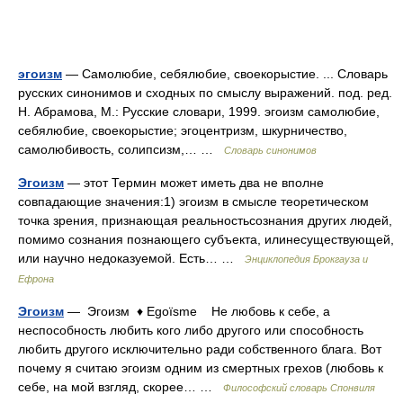
эгоизм
— Самолюбие, себялюбие, своекорыстие. ... Словарь
русских синонимов и сходных по смыслу выражений. под. ред.
Н. Абрамова, М.: Русские словари, 1999. эгоизм самолюбие,
себялюбие, своекорыстие; эгоцентризм, шкурничество,
самолюбивость, солипсизм,… …
Словарь синонимов
Эгоизм
— этот Термин может иметь два не вполне
совпадающие значения:1) эгоизм в смысле теоретическом
точка зрения, признающая реальностьсознания других людей,
помимо сознания познающего субъекта, илинесуществующей,
или научно недоказуемой. Есть… …
Энциклопедия Брокгауза и
Ефрона
Эгоизм
— Эгоизм ♦ Egoïsme Не любовь к себе, а
неспособность любить кого либо другого или способность
любить другого исключительно ради собственного блага. Вот
почему я считаю эгоизм одним из смертных грехов (любовь к
себе, на мой взгляд, скорее… …
Философский словарь Спонвиля