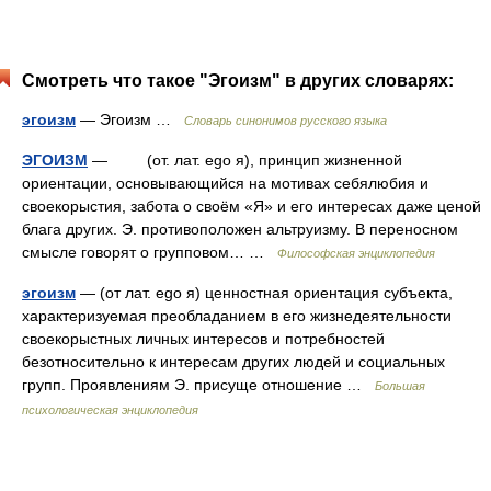
Смотреть что такое "Эгоизм" в других словарях:
эгоизм
— Эгоизм …
Словарь синонимов русского языка
ЭГОИЗМ
— (от. лат. ego я), принцип жизненной
ориентации, основывающийся на мотивах себялюбия и
своекорыстия, забота о своём «Я» и его интересах даже ценой
блага других. Э. противоположен альтруизму. В переносном
смысле говорят о групповом… …
Философская энциклопедия
эгоизм
— (от лат. ego я) ценностная ориентация субъекта,
характеризуемая преобладанием в его жизнедеятельности
своекорыстных личных интересов и потребностей
безотносительно к интересам других людей и социальных
групп. Проявлениям Э. присуще отношение …
Большая
психологическая энциклопедия