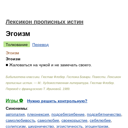
Лексикон прописных истин
Эгоизм
Толкование
Перевод
Эгоизм
Эгоизм
■ Жаловаться на чужой и не замечать своего.
Бибилиотека классики. Гюстав Флобер. Госпожа Бовари. Повести. Лексикон
прописных истин. — М.: Художественная литература
.
Гюстав Флобер.
Перевод с французского Т. Ириновой
.
1989
.
Игры ⚽
Нужно решить контрольную?
Синонимы
:
автопатия
,
плеонексия
,
подсебягрябение
,
подсебятничество
,
самолюбивость
,
самолюбие
,
своекорыстие
,
себялюбие
,
солипсизм
,
шкурничество
,
эгоистичность
,
эгоцентризм
,